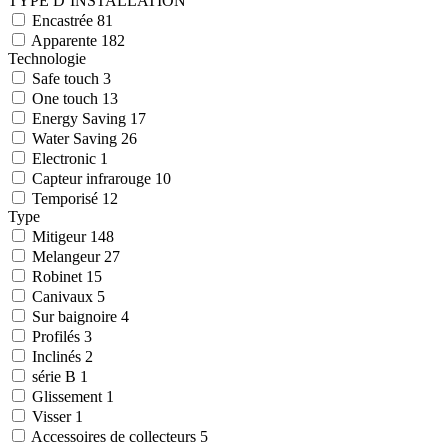
TYPE D’INSTALLATION
Encastrée
81
Apparente
182
Technologie
Safe touch
3
One touch
13
Energy Saving
17
Water Saving
26
Electronic
1
Capteur infrarouge
10
Temporisé
12
Type
Mitigeur
148
Melangeur
27
Robinet
15
Canivaux
5
Sur baignoire
4
Profilés
3
Inclinés
2
série B
1
Glissement
1
Visser
1
Accessoires de collecteurs
5