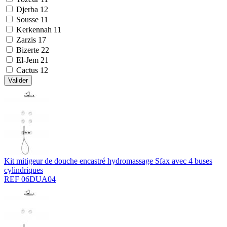
Djerba
12
Sousse
11
Kerkennah
11
Zarzis
17
Bizerte
22
El-Jem
21
Cactus
12
Valider
Kit mitigeur de douche encastré hydromassage Sfax avec 4 buses
cylindriques
REF 06DUA04