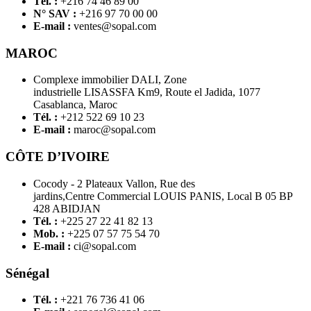
Tél. :
+216 74 46 89 00
N° SAV :
+216 97 70 00 00
E-mail :
ventes@sopal.com
MAROC
Complexe immobilier DALI, Zone
industrielle LISASSFA Km9, Route el Jadida, 1077
Casablanca, Maroc
Tél. :
+212 522 69 10 23
E-mail :
maroc@sopal.com
CÔTE D’IVOIRE
Cocody - 2 Plateaux Vallon, Rue des
jardins,Centre Commercial LOUIS PANIS, Local B 05 BP
428 ABIDJAN
Tél. :
+225 27 22 41 82 13
Mob. :
+225 07 57 75 54 70
E-mail :
ci@sopal.com
Sénégal
Tél. :
+221 76 736 41 06