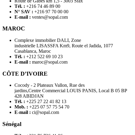
Route de Gabès km 1,5 - 3003 Sfax
Tél. :
+216 74 46 89 00
N° SAV :
+216 97 70 00 00
E-mail :
ventes@sopal.com
MAROC
Complexe immobilier DALI, Zone
industrielle LISASSFA Km9, Route el Jadida, 1077
Casablanca, Maroc
Tél. :
+212 522 69 10 23
E-mail :
maroc@sopal.com
CÔTE D’IVOIRE
Cocody - 2 Plateaux Vallon, Rue des
jardins,Centre Commercial LOUIS PANIS, Local B 05 BP
428 ABIDJAN
Tél. :
+225 27 22 41 82 13
Mob. :
+225 07 57 75 54 70
E-mail :
ci@sopal.com
Sénégal