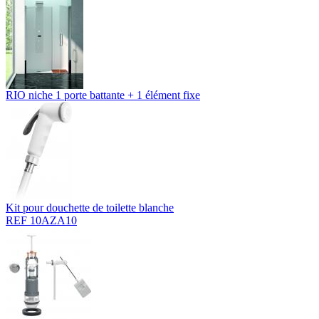
RIO niche 1 porte battante + 1 élément fixe
Kit pour douchette de toilette blanche
REF 10AZA10