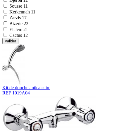
Djerba
12
Sousse
11
Kerkennah
11
Zarzis
17
Bizerte
22
El-Jem
21
Cactus
12
Valider
Kit de douche anticalcaire
REF 1019A04