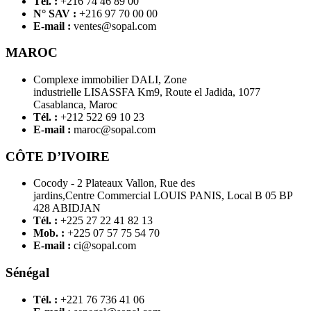
Tél. :
+216 74 46 89 00
N° SAV :
+216 97 70 00 00
E-mail :
ventes@sopal.com
MAROC
Complexe immobilier DALI, Zone
industrielle LISASSFA Km9, Route el Jadida, 1077
Casablanca, Maroc
Tél. :
+212 522 69 10 23
E-mail :
maroc@sopal.com
CÔTE D’IVOIRE
Cocody - 2 Plateaux Vallon, Rue des
jardins,Centre Commercial LOUIS PANIS, Local B 05 BP
428 ABIDJAN
Tél. :
+225 27 22 41 82 13
Mob. :
+225 07 57 75 54 70
E-mail :
ci@sopal.com
Sénégal
Tél. :
+221 76 736 41 06