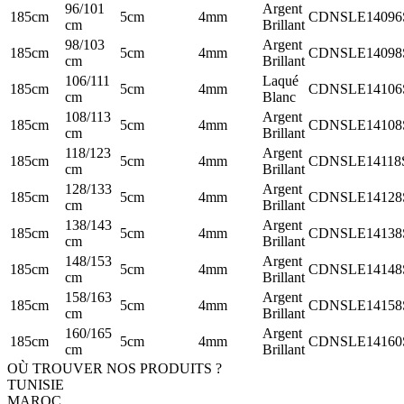
96/101
Argent
185cm
5cm
4mm
CDNSLE1409
cm
Brillant
98/103
Argent
185cm
5cm
4mm
CDNSLE1409
cm
Brillant
106/111
Laqué
185cm
5cm
4mm
CDNSLE1410
cm
Blanc
108/113
Argent
185cm
5cm
4mm
CDNSLE1410
cm
Brillant
118/123
Argent
185cm
5cm
4mm
CDNSLE1411
cm
Brillant
128/133
Argent
185cm
5cm
4mm
CDNSLE1412
cm
Brillant
138/143
Argent
185cm
5cm
4mm
CDNSLE1413
cm
Brillant
148/153
Argent
185cm
5cm
4mm
CDNSLE1414
cm
Brillant
158/163
Argent
185cm
5cm
4mm
CDNSLE1415
cm
Brillant
160/165
Argent
185cm
5cm
4mm
CDNSLE1416
cm
Brillant
OÙ TROUVER NOS PRODUITS ?
TUNISIE
MAROC