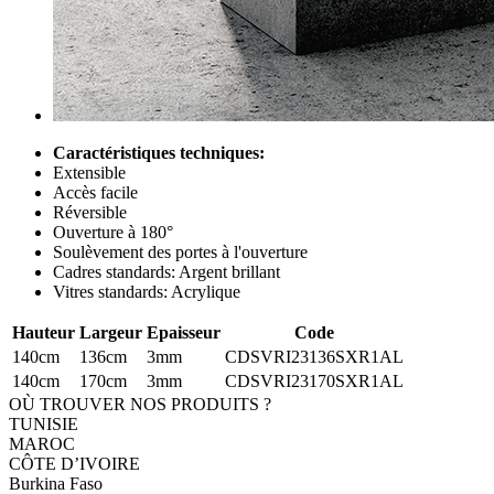
Caractéristiques techniques:
Extensible
Accès facile
Réversible
Ouverture à 180°
Soulèvement des portes à l'ouverture
Cadres standards: Argent brillant
Vitres standards: Acrylique
Hauteur
Largeur
Epaisseur
Code
140cm
136cm
3mm
CDSVRI23136SXR1AL
140cm
170cm
3mm
CDSVRI23170SXR1AL
OÙ TROUVER NOS PRODUITS ?
TUNISIE
MAROC
CÔTE D’IVOIRE
Burkina Faso