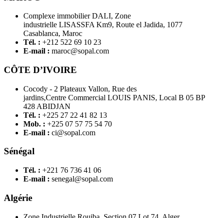
Complexe immobilier DALI, Zone
industrielle LISASSFA Km9, Route el Jadida, 1077
Casablanca, Maroc
Tél. :
+212 522 69 10 23
E-mail :
maroc@sopal.com
CÔTE D’IVOIRE
Cocody - 2 Plateaux Vallon, Rue des
jardins,Centre Commercial LOUIS PANIS, Local B 05 BP
428 ABIDJAN
Tél. :
+225 27 22 41 82 13
Mob. :
+225 07 57 75 54 70
E-mail :
ci@sopal.com
Sénégal
Tél. :
+221 76 736 41 06
E-mail :
senegal@sopal.com
Algérie
Zone Industrielle Rouiba, Section 07 Lot 74, Alger