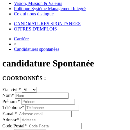
Vision, Mission & Valeurs
Politique Système Management Intégré
Ce qui nous distingue
CANDIdATURES SPONTANEES
OFFRES D'EMPLOIS
Carrière
>
Candidatures spontanées
candidature Spontanée
COORDONNÉS :
Etat civil*
Nom*
Prénom *
Téléphone*
E-mail*
Adresse*
Code Postal*