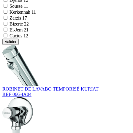
Djerba
12
Sousse
11
Kerkennah
11
Zarzis
17
Bizerte
22
El-Jem
21
Cactus
12
Valider
ROBINET DE LAVABO TEMPORISÉ KURIAT
REF 06G4A04